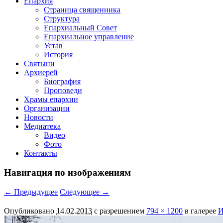
Епархия
Страница священника
Структура
Епархиальный Совет
Епархиальное управление
Устав
История
Святыни
Архиерей
Биография
Проповеди
Храмы епархии
Организации
Новости
Медиатека
Видео
Фото
Контакты
Навигация по изображениям
← Предыдущее
Следующее →
Опубликовано
14.02.2013
с разрешением
794 × 1200
в галерее
И